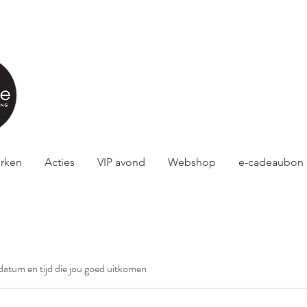
rken
Acties
VIP avond
Webshop
e-cadeaubon
datum en tijd die jou goed uitkomen